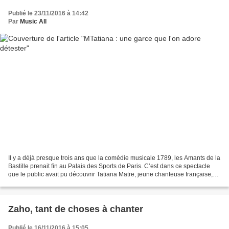
Publié le 23/11/2016 à 14:42
Par
Music All
Il y a déjà presque trois ans que la comédie musicale 1789, les Amants de la
Bastille prenait fin au Palais des Sports de Paris. C’est dans ce spectacle
que le public avait pu découvrir Tatiana Matre, jeune chanteuse française,
dans le rôle de l’amie...
Zaho, tant de choses à chanter
Publié le 16/11/2016 à 15:05