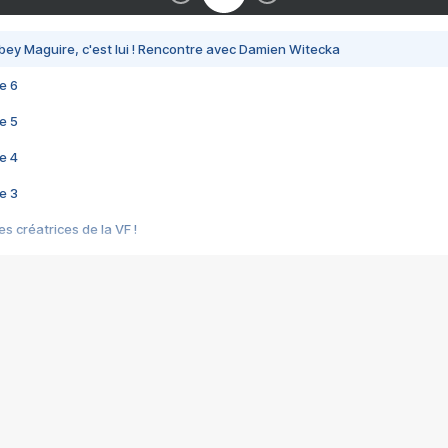
bey Maguire, c'est lui ! Rencontre avec Damien Witecka
e 6
e 5
e 4
e 3
s créatrices de la VF !
e 2
e 1
e Mektoub My Love arrive enfin ! Rencontre avec Shaïn Boumedine et Sal
i : après Toni en famille
elle réalise le bouleversant Dites lui que je l'aime
ais ! Rencontre autour de Vie privée de Rebecca Zlotowski