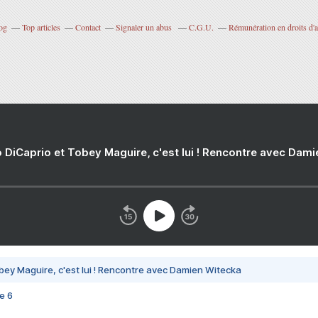
og
Top articles
Contact
Signaler un abus
C.G.U.
Rémunération en droits d'a
 DiCaprio et Tobey Maguire, c'est lui ! Rencontre avec Dam
bey Maguire, c'est lui ! Rencontre avec Damien Witecka
e 6