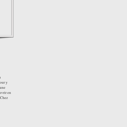
u
our y
 une
uvrir en
. Chez