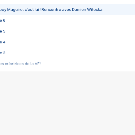
bey Maguire, c'est lui ! Rencontre avec Damien Witecka
e 6
e 5
e 4
e 3
s créatrices de la VF !
e 2
e 1
e Mektoub My Love arrive enfin ! Rencontre avec Shaïn Boumedine et Sal
i : après Toni en famille
elle réalise le bouleversant Dites lui que je l'aime
ais ! Rencontre autour de Vie privée de Rebecca Zlotowski