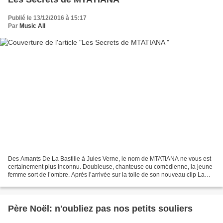
Publié le 13/12/2016 à 15:17
Par
Music All
Des Amants De La Bastille à Jules Verne, le nom de MTATIANA ne vous est
certainement plus inconnu. Doubleuse, chanteuse ou comédienne, la jeune
femme sort de l’ombre. Après l’arrivée sur la toile de son nouveau clip La
Garce, elle se confie sur sa carrière...
Père Noël: n'oubliez pas nos petits souliers