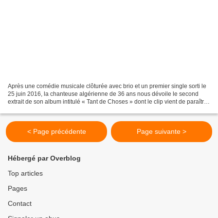
Après une comédie musicale clôturée avec brio et un premier single sorti le
25 juin 2016, la chanteuse algérienne de 36 ans nous dévoile le second
extrait de son album intitulé « Tant de Choses » dont le clip vient de paraître.
Music All vous dit tout....
< Page précédente
Page suivante >
Hébergé par Overblog
Top articles
Pages
Contact