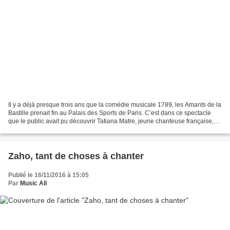
Il y a déjà presque trois ans que la comédie musicale 1789, les Amants de la
Bastille prenait fin au Palais des Sports de Paris. C’est dans ce spectacle
que le public avait pu découvrir Tatiana Matre, jeune chanteuse française,
dans le rôle de l’amie...
Zaho, tant de choses à chanter
Publié le 16/11/2016 à 15:05
Par
Music All