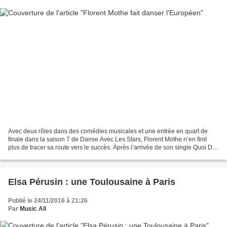
Avec deux rôles dans des comédies musicales et une entrée en quart de
finale dans la saison 7 de Danse Avec Les Stars, Florent Mothe n’en finit
plus de tracer sa route vers le succès. Après l’arrivée de son single Quoi De
Neuf sur les ondes cet été, c’est...
Elsa Pérusin : une Toulousaine à Paris
Publié le 24/11/2016 à 21:26
Par
Music All