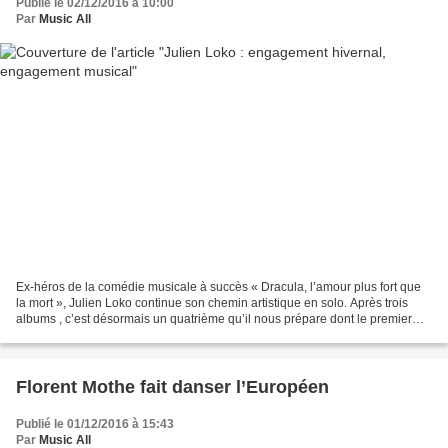
Publié le 02/12/2016 à 10:00
Par
Music All
Ex-héros de la comédie musicale à succès « Dracula, l’amour plus fort que
la mort », Julien Loko continue son chemin artistique en solo. Après trois
albums , c’est désormais un quatrième qu’il nous prépare dont le premier
single vient de paraître. Il...
Florent Mothe fait danser l’Européen
Publié le 01/12/2016 à 15:43
Par
Music All